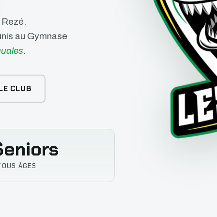
e Rezé.
éunis au Gymnase
uales
.
LE CLUB
eniors
TOUS ÂGES