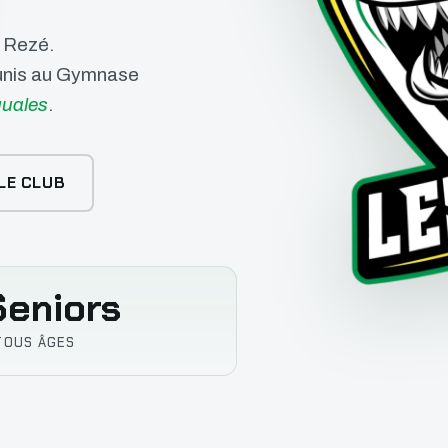
e Rezé.
éunis au Gymnase
uales
.
LE CLUB
eniors
TOUS ÂGES