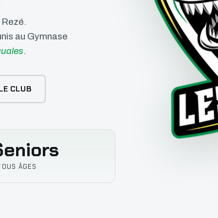
e Rezé.
éunis au Gymnase
uales
.
LE CLUB
eniors
TOUS ÂGES